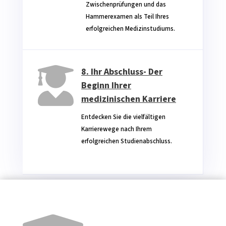
Zwischenprüfungen und das
Hammerexamen als Teil Ihres
erfolgreichen Medizinstudiums.

8. Ihr Abschluss- Der
Beginn Ihrer
medizinischen Karriere
Entdecken Sie die vielfältigen
Karrierewege nach Ihrem
erfolgreichen Studienabschluss. ‎ ‎ ‎ ‎ ‎ ‎ ‎ ‎ ‎ ‎
‎ ‎ ‎ ‎ ‎ ‎ ‎ ‎ ‎ ‎ ‎ ‎ ‎ ‎ ‎ ‎ ‎ ‎ ‎ ‎ ‎ ‎ ‎ ‎ ‎ ‎ ‎ ‎ ‎ ‎ ‎ ‎ ‎ ‎ ‎ ‎ ‎ ‎ ‎ ‎ ‎ ‎ ‎ ‎ ‎ ‎ ‎ ‎ ‎ ‎ ‎ ‎ ‎ ‎ ‎ ‎ ‎ ‎ ‎ ‎ ‎ ‎ ‎ ‎ ‎