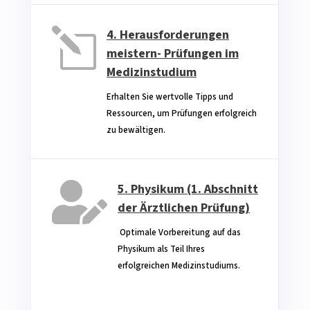
l
4. Herausforderungen
meistern- Prüfungen im
Medizinstudium
Erhalten Sie wertvolle Tipps und
Ressourcen, um Prüfungen erfolgreich
zu bewältigen.

5. Physikum (1. Abschnitt
der Ärztlichen Prüfung)
‎ Optimale Vorbereitung auf das
Physikum als Teil Ihres
erfolgreichen Medizinstudiums.‎ ‎ ‎ ‎ ‎ ‎ ‎ ‎ ‎
‎ ‎
‎ ‎ ‎ ‎ ‎ ‎ ‎ ‎ ‎ ‎ ‎ ‎ ‎ ‎ ‎ ‎ ‎ ‎ ‎ ‎ ‎ ‎ ‎ ‎ ‎ ‎ ‎ ‎ ‎ ‎ ‎ ‎ ‎ ‎ ‎ ‎ ‎ ‎ ‎ ‎ ‎ ‎ ‎ ‎ ‎ ‎ ‎ ‎ ‎ ‎ ‎ ‎ ‎ ‎ ‎ ‎ ‎ ‎ ‎ ‎ ‎ ‎ ‎ ‎
‎ ‎
‎ ‎ ‎ ‎ ‎ ‎ ‎ ‎ ‎ ‎ ‎ ‎ ‎
‎ ‎ ‎ ‎ ‎ ‎ ‎ ‎ ‎ ‎ ‎ ‎ ‎ ‎ ‎
‎ ‎ ‎ ‎ ‎ ‎ ‎ ‎ ‎ ‎ ‎ ‎ ‎ ‎ ‎
‎ ‎ ‎ ‎ ‎ ‎ ‎ ‎ ‎ ‎ ‎ ‎ ‎ ‎ ‎
‎ ‎ ‎ ‎ ‎ ‎